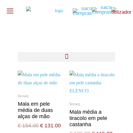
brown
Mala em pele
brown
média de duas
Mala média a
alças de mão
tiracolo em pele
castanha
€
154.00
€
131.00