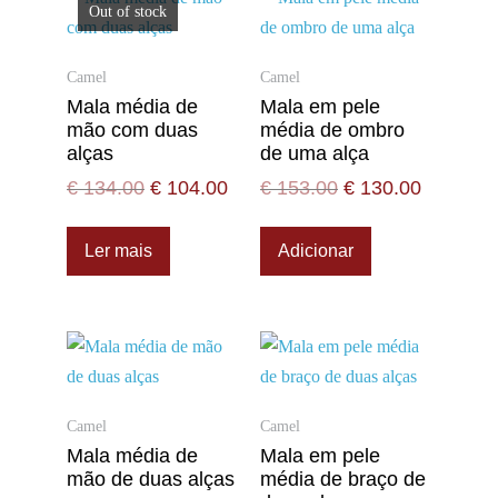
Out of stock
Camel
Camel
Mala média de
Mala em pele
mão com duas
média de ombro
alças
de uma alça
€
134.00
€
104.00
€
153.00
€
130.00
Ler mais
Adicionar
Camel
Camel
Mala média de
Mala em pele
mão de duas alças
média de braço de