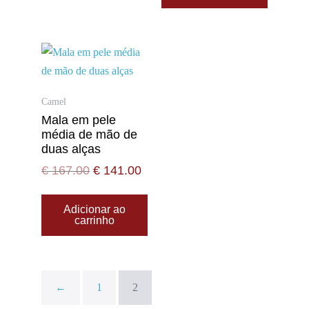
Camel
Mala em pele
média de mão de
duas alças
€
167.00
€
141.00
Adicionar ao
carrinho
←
1
2