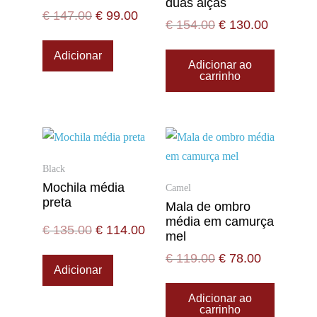
duas alças
€
147.00
€
99.00
€
154.00
€
130.00
Adicionar
Adicionar ao
carrinho
Black
Mochila média
Camel
preta
Mala de ombro
média em camurça
€
135.00
€
114.00
mel
€
119.00
€
78.00
Adicionar
Adicionar ao
carrinho