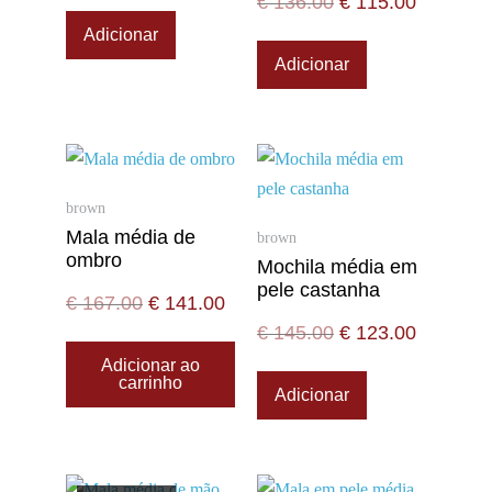
€
136.00
€
115.00
Adicionar
Adicionar
brown
Mala média de
brown
ombro
Mochila média em
pele castanha
€
167.00
€
141.00
€
145.00
€
123.00
Adicionar ao
carrinho
Adicionar