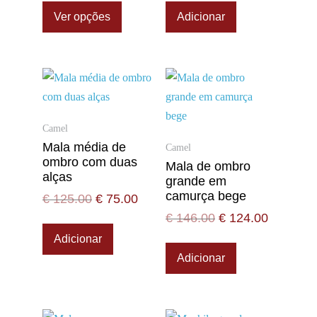
Ver opções
Adicionar
Camel
Mala média de
Camel
ombro com duas
Mala de ombro
alças
grande em
camurça bege
€
125.00
€
75.00
€
146.00
€
124.00
Adicionar
Adicionar