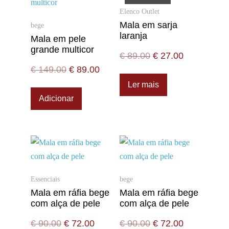
Elenco Outlet
Mala em sarja
bege
laranja
Mala em pele
grande multicor
€
89.00
€
27.00
€
149.00
€
89.00
Ler mais
Adicionar
Essenciais
bege
Mala em ráfia bege
Mala em ráfia bege
com alça de pele
com alça de pele
€
90.00
€
72.00
€
90.00
€
72.00