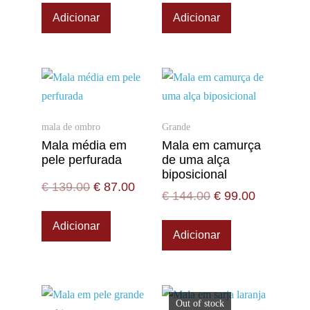
Adicionar
Adicionar
mala de ombro
Grande
Mala média em
Mala em camurça
pele perfurada
de uma alça
biposicional
€
139.00
€
87.00
€
144.00
€
99.00
Adicionar
Adicionar
Out of stock