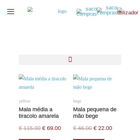
yellow
bege
Mala média a
Mala pequena de
tiracolo amarela
mão bege
€
115.00
€
69.00
€
46.00
€
22.00