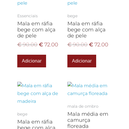
Essenciais
bege
Mala em ráfia
Mala em ráfia
bege com alça
bege com alça
de pele
de pele
€
90.00
€
72.00
€
90.00
€
72.00
Adicionar
Adicionar
mala de ombro
Mala média em
bege
camurça
Mala em ráfia
floreada
bege com alça