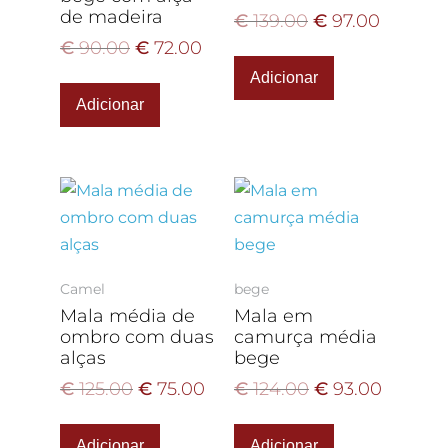
de madeira
€
139.00
€
97.00
€
90.00
€
72.00
Adicionar
Adicionar
Camel
bege
Mala média de
Mala em
ombro com duas
camurça média
alças
bege
€
125.00
€
75.00
€
124.00
€
93.00
Adicionar
Adicionar