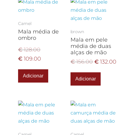
Camel
Mala média de
brown
ombro
Mala em pele
média de duas
€
128.00
alças de mão
€
109.00
€
156.00
€
132.00
Adicionar
Adicionar
Camel
Camel