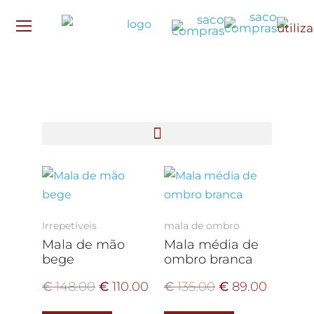
Irrepetíveis
mala de ombro
Mala de mão
Mala média de
bege
ombro branca
€
148.00
€
110.00
€
135.00
€
89.00