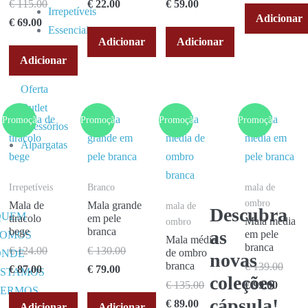
€
115.00
€
22.00
€
59.00
Irrepetíveis
Adicionar
€
69.00
Essenciais
Adicionar
Adicionar
Cartões
Adicionar
de
Oferta
Outlet
Promoção!
Promoção!
Promoção!
Promoção!
Acessórios
Alpargatas
Irrepetíveis
Branco
mala de
ombro
Mala de
Mala grande
mala de
Descubra
QUEM
tiracolo
em pele
Mala média
ombro
bege
branca
as
em pele
SOMOS
Mala média
branca
€
124.00
€
130.00
de ombro
ONDE
novas
branca
€
139.00
€
87.00
€
79.00
ESTAMOS
coleções
€
135.00
€
99.00
TERMOS
cápsula!
€
89.00
Adicionar
Adicionar