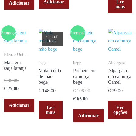
Adicionar
Ler
Adicionar
mais
Promoção!
Promoção!
Out of
stock
Elenco Outlet
Mala em
bege
bege
Alpargatas
sarja laranja
Mala média
Pochete em
Alpargata
de mão
camurça
em camurça
€
89.00
bege
bege
Camel
€
27.00
€
148.00
€
108.00
€
79.00
€
65.00
Adicionar
Ler
Ver
mais
opções
Adicionar