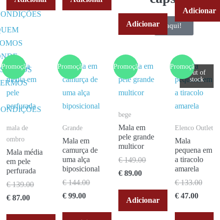
E
Adicionar
CONDIÇÕES
Adicionar
aqui!
QUEM
SOMOS
ONDE
Promoção!
Promoção!
Promoção!
Promoção!
ESTAMOS
Out of
stock
TERMOS
E
CONDIÇÕES
bege
Mala em
mala de
Grande
Elenco Outlet
pele grande
ombro
Mala em
Mala
multicor
camurça de
pequena em
Mala média
uma alça
a tiracolo
€
149.00
em pele
biposicional
amarela
perfurada
€
89.00
€
144.00
€
133.00
€
139.00
€
99.00
€
47.00
€
87.00
Adicionar