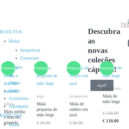
Descubra
PRODUTOS
as
Malas
novas
Irrepetíveis
coleções
Essenciais
Cartões
cápsula!
Promoção!
Promoção!
Promoção!
Promoção!
de
Oferta
aqui!
Irrepetíveis
Outlet
Mala de
bege
Irrepetíveis
Acessórios
mão bege
Mala
Mala de
yellow
Alpargatas
pequena de
ombro em
Mala média
€
148.00
mão bege
azul
PRODUTOS
a tiracolo
€
110.00
amarela
€
46.00
€
86.00
Malas