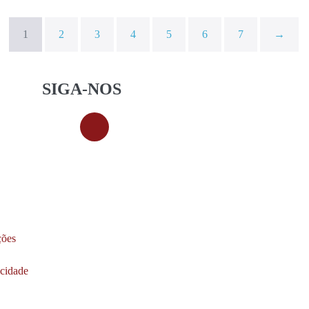
1
2
3
4
5
6
7
→
SIGA-NOS
ções
acidade