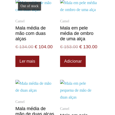
Out of stock
Camel
Camel
Mala média de
Mala em pele
mão com duas
média de ombro
alças
de uma alça
€
134.00
€
104.00
€
153.00
€
130.00
Ler mais
Adicionar
Camel
Mala média de
Camel
mão de duas alças