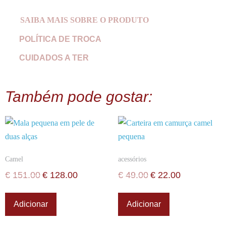
SAIBA MAIS SOBRE O PRODUTO
POLÍTICA DE TROCA
Exterior: 100% pele bovina Interior: 52% Algodão; 48%
Poliester
CUIDADOS A TER
Também pode gostar:
Camel
acessórios
€
151.00
€
128.00
€
49.00
€
22.00
Adicionar
Adicionar