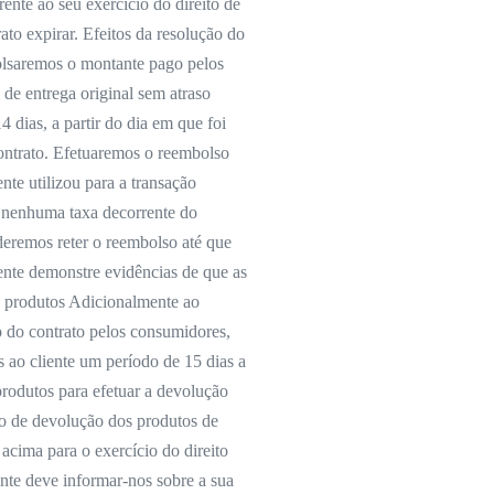
ente ao seu exercício do direito de
ato expirar. Efeitos da resolução do
bolsaremos o montante pago pelos
 de entrega original sem atraso
 dias, a partir do dia em que foi
contrato. Efetuaremos o reembolso
te utilizou para a transação
á nenhuma taxa decorrente do
deremos reter o reembolso até que
iente demonstre evidências de que as
s produtos Adicionalmente ao
o do contrato pelos consumidores,
ao cliente um período de 15 dias a
produtos para efetuar a devolução
to de devolução dos produtos de
acima para o exercício do direito
ente deve informar-nos sobre a sua