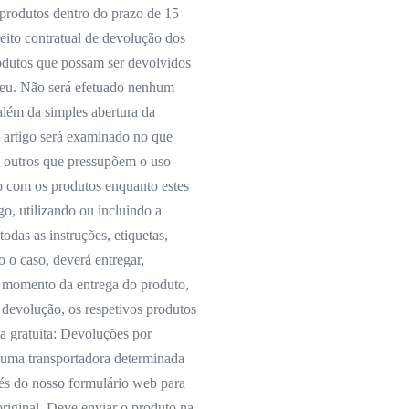
 produtos dentro do prazo de 15
reito contratual de devolução dos
rodutos que possam ser devolvidos
beu. Não será efetuado nenhum
 além da simples abertura da
o artigo será examinado no que
e outros que pressupõem o uso
so com os produtos enquanto estes
go, utilizando ou incluindo a
odas as instruções, etiquetas,
o caso, deverá entregar,
o momento da entrega do produto,
 devolução, os respetivos produtos
a gratuita: Devoluções por
r uma transportadora determinada
vés do nosso formulário web para
original. Deve enviar o produto na