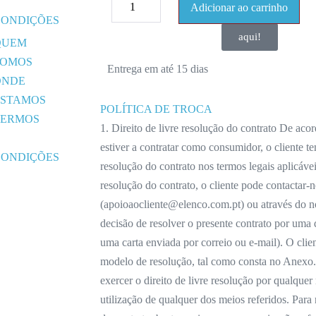
E
Adicionar ao carrinho
CONDIÇÕES
aqui!
QUEM
SOMOS
Entrega em até 15 dias
ONDE
ESTAMOS
POLÍTICA DE TROCA
TERMOS
1. Direito de livre resolução do contrato De aco
E
estiver a contratar como consumidor, o cliente tem
CONDIÇÕES
resolução do contrato nos termos legais aplicáveis
resolução do contrato, o cliente pode contactar-n
(apoioaocliente@elenco.com.pt) ou através do no
decisão de resolver o presente contrato por uma
uma carta enviada por correio ou e-mail). O clien
modelo de resolução, tal como consta no Anexo
exercer o direito de livre resolução por qualquer
utilização de qualquer dos meios referidos. Para 