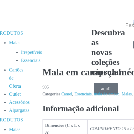
Descubra
PRODUTOS
as
Malas
novas
Irrepetíveis
coleções
Essenciais
Mala em camurça méd
Cartões
cápsula!
de
Oferta
905
aqui!
Outlet
Categories
Camel
,
Essenciais
,
mala de ombro
,
Malas
,
Acessórios
Informação adicional
Alpargatas
PRODUTOS
Dimensões (C x L x
COMPRIMENTO 15 x LA
Malas
A)