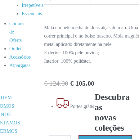
Irrepetíveis
Essenciais
Cartões
Mala em pele média de duas alças de mão. Uma a
de
correr principal e no bolso traseiro. Mola magnét
Oferta
metal aplicado diretamente na pele.
Outlet
Exterior: 100% pele bovina;
Acessórios
Interior: 100% poliéster.
Alpargatas
€
124.00
€
105.00
Descubra
QUEM
as
SOMOS
Portes grátis
ONDE
novas
ESTAMOS
coleções
TERMOS
cápsula!