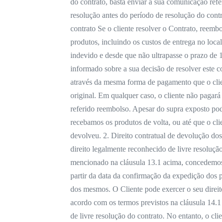
do contrato, basta enviar a sua comunicação refer
resolução antes do período de resolução do contr
contrato Se o cliente resolver o Contrato, reem
produtos, incluindo os custos de entrega no local
indevido e desde que não ultrapasse o prazo de 14
informado sobre a sua decisão de resolver este 
através da mesma forma de pagamento que o clien
original. Em qualquer caso, o cliente não pagar
referido reembolso. Apesar do supra exposto po
recebamos os produtos de volta, ou até que o cl
devolveu. 2. Direito contratual de devolução do
direito legalmente reconhecido de livre resoluçã
mencionado na cláusula 13.1 acima, concedemos 
partir da data da confirmação da expedição dos 
dos mesmos. O Cliente pode exercer o seu direi
acordo com os termos previstos na cláusula 14.1 
de livre resolução do contrato. No entanto, o cli