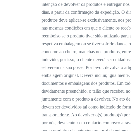
intenção de devolver os produtos e entregar-nos
dias, a partir da confirmação da expedição. O di
produtos deve aplicar-se exclusivamente, aos p
nas mesmas condições em que o cliente os rece
reembolso se o produto tiver sido utilizado para
respetiva embalagem ou se tiver sofrido danos, 
concerne ao cheiro, manchas nos produtos, entr
indevido; por isso, o cliente deverá ser cuidado
estiverem na sua posse. Por favor, devolva o arti
embalagem original. Deverá incluir, igualmente, t
documentos e embalagens dos produtos. Em todo 
devidamente preenchido, o talão que recebeu n
juntamente com o produto a devolver. No ato de
devem ser devolvidos tal como indicado de form
transportadora:. Ao devolver o(s) produto(s) po
por nós, deve entrar em contacto connosco atra
que o produto seja entregue no local da entrega 