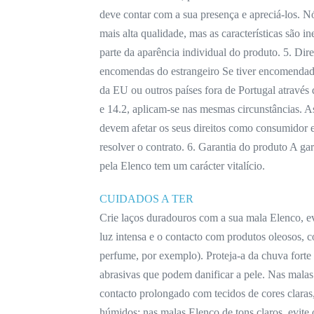
deve contar com a sua presença e apreciá-los. 
mais alta qualidade, mas as características são i
parte da aparência individual do produto. 5. Dir
encomendas do estrangeiro Se tiver encomendad
da EU ou outros países fora de Portugal através 
e 14.2, aplicam-se nas mesmas circunstâncias. A
devem afetar os seus direitos como consumidor e 
resolver o contrato. 6. Garantia do produto A ga
pela Elenco tem um carácter vitalício.
CUIDADOS A TER
Crie laços duradouros com a sua mala Elenco, e
luz intensa e o contacto com produtos oleosos, 
perfume, por exemplo). Proteja-a da chuva forte 
abrasivas que podem danificar a pele. Nas malas 
contacto prolongado com tecidos de cores clara
húmidos; nas malas Elenco de tons claros, evite 