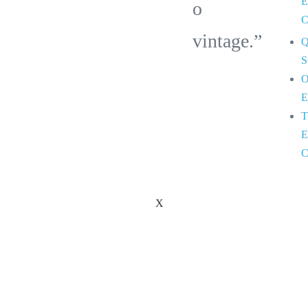
o
vintage.”
X