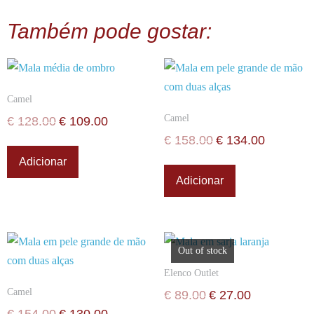
Também pode gostar:
Camel
Camel
€
128.00
€
109.00
€
158.00
€
134.00
Adicionar
Adicionar
Out of stock
Elenco Outlet
Camel
€
89.00
€
27.00
€
154.00
€
130.00