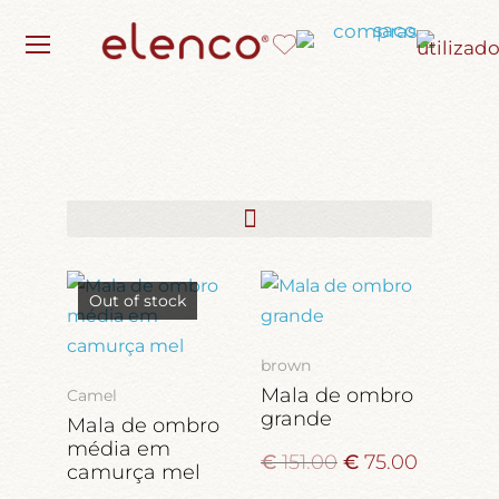
Out of stock
brown
Mala de ombro
Camel
grande
Mala de ombro
média em
€
151.00
€
75.00
camurça mel