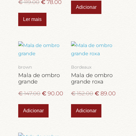
€
119.00
€
78.00
Adicionar
Ler mais
brown
Bordeaux
Mala de ombro
Mala de ombro
grande
grande roxa
€
147.00
€
90.00
€
152.00
€
89.00
Adicionar
Adicionar