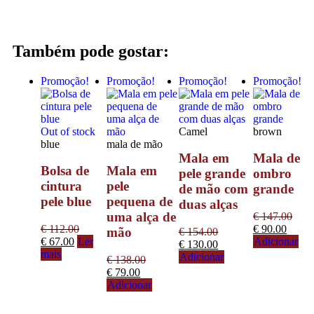
Também pode gostar:
Promoção!
Promoção!
Promoção!
Promoção!
Out of stock
Camel
brown
blue
mala de mão
Mala em
Mala de
Bolsa de
Mala em
pele grande
ombro
cintura
pele
de mão com
grande
pele blue
pequena de
duas alças
uma alça de
€
147.00
€
112.00
€
90.00
mão
€
154.00
€
67.00
Ler
Adicionar
€
130.00
mais
Adicionar
€
138.00
€
79.00
Adicionar