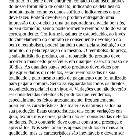
contrato, o cliente deve entrar em contacto connosco através
do nosso formulário de contacto, indicando os detalhes do
produto assim como os danos sofrido e indicaremos o que
deve fazer. Poderá devolver o produto entregando uma
impressão do, e-ticket a uma transportadora enviada por nós,
no seu domicílio, sendo posteriormente reembolsado do valor
correspondente. Conforme legalmente estabelecido, ao invés
do cancelamento do contrato (e consequente devolução do
bem e reembolso), poderá também optar pela substituição do
produto, ou pela reparação do mesmo. O reembolso do preço,
a substituição do produto, ou a reparação do produto deve
ocorrer o mais cedo possível e, em qualquer caso, no prazo de
30 dias. As quantias pagas pelos produtos devolvidos por
quaisquer danos ou defeitos, serão reembolsadas na sua
totalidade e pelo mesmo meio de pagamento que foi utilizado
para pagar a compra. Serão salvaguardados todos os direitos
reconhecidos pela lei em vigor. 4. Variações que não deverão
ser consideradas defeitos Os produtos que vendemos,
especialmente os feitos artesanalmente, frequentemente
possuem as características dos materiais naturais usados na
sua produção. Estas características, tais como variações em
grão, textura nós e cores, podem não ser consideradas defeitos
ou danos. Pelo contrário, deve contar com a sua presença e
apreciá-los. Nós selecionamos apenas produtos da mais alta
qualidade, mas as características são inevitáveis e devem ser