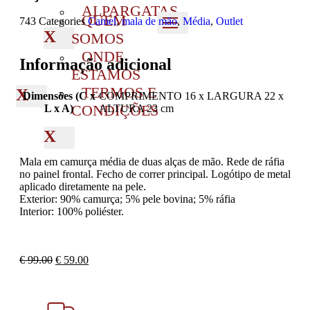
ALPARGATAS
QUEM
743
Categories
Camel
,
mala de mão
,
Média
,
Outlet
X
SOMOS
ONDE
Informação adicional
ESTAMOS
TERMOS E
X
Dimensões (C x
COMPRIMENTO 16 x LARGURA 22 x
CONDIÇÕES
L x A)
ALTURA 23 cm
X
Mala em camurça média de duas alças de mão. Rede de ráfia
no painel frontal. Fecho de correr principal. Logótipo de metal
aplicado diretamente na pele.
Exterior: 90% camurça; 5% pele bovina; 5% ráfia
Interior: 100% poliéster.
€
99.00
€
59.00