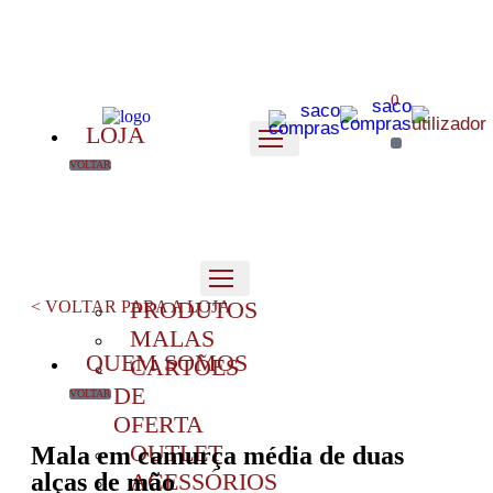
0
LOJA
VOLTAR
PRODUTOS
< VOLTAR PARA A LOJA
MALAS
QUEM SOMOS
CARTÕES
DE
VOLTAR
OFERTA
OUTLET
Mala em camurça média de duas
alças de mão
ACESSÓRIOS