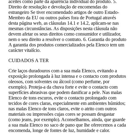
aceites como parte da aparência individual do produto. 5.
Direito de resolução e devolução de encomendas do
estrangeiro Se tiver encomendado artigos de outro Estado-
Membro da EU ou outros países fora de Portugal através
desta página web, as cláusulas 14.1 e 14.2, aplicam-se nas
mesmas circunstâncias. As disposições nesta cláusula não
devem afetar os seus direitos como consumidor e utilizador,
nem o seu direito a resolver o contrato. 6. Garantia do produto
A garantia dos produtos comercializados pela Elenco tem um
carácter vitalício.
CUIDADOS A TER
Crie laços duradouros com a sua mala Elenco, evitando a
exposição prolongada à luz intensa e o contacto com produtos
oleosos, com solventes ou álcool (como perfume, por
exemplo). Proteja-a da chuva forte e evite o contacto com
superfícies abrasivas que podem danificar a pele. Nas malas
Elenco de tons escuros, evite o contacto prolongado com
tecidos de cores claras, especialmente em ambientes húmidos;
nas malas Elenco de tons claros, evite o atrito com outros
materiais ou impressões cujas cores se possam desgastar
(como jeans, por exemplo). Aconselhamos, ainda, que guarde
a sua mala Elenco no saco de pano que lhe oferecemos a cada
encomenda, longe de fontes de luz, humidade e calor.