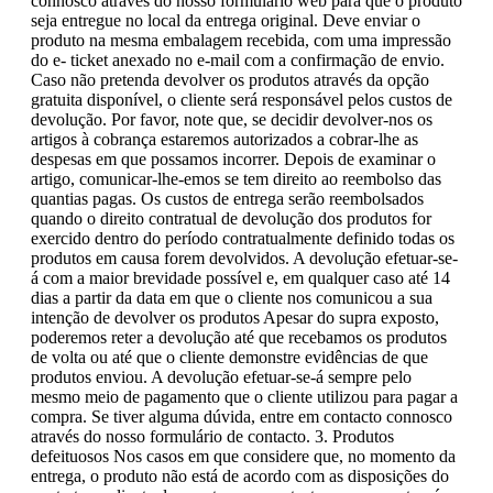
connosco através do nosso formulário web para que o produto
seja entregue no local da entrega original. Deve enviar o
produto na mesma embalagem recebida, com uma impressão
do e- ticket anexado no e-mail com a confirmação de envio.
Caso não pretenda devolver os produtos através da opção
gratuita disponível, o cliente será responsável pelos custos de
devolução. Por favor, note que, se decidir devolver-nos os
artigos à cobrança estaremos autorizados a cobrar-lhe as
despesas em que possamos incorrer. Depois de examinar o
artigo, comunicar-lhe-emos se tem direito ao reembolso das
quantias pagas. Os custos de entrega serão reembolsados
quando o direito contratual de devolução dos produtos for
exercido dentro do período contratualmente definido todas os
produtos em causa forem devolvidos. A devolução efetuar-se-
á com a maior brevidade possível e, em qualquer caso até 14
dias a partir da data em que o cliente nos comunicou a sua
intenção de devolver os produtos Apesar do supra exposto,
poderemos reter a devolução até que recebamos os produtos
de volta ou até que o cliente demonstre evidências de que
produtos enviou. A devolução efetuar-se-á sempre pelo
mesmo meio de pagamento que o cliente utilizou para pagar a
compra. Se tiver alguma dúvida, entre em contacto connosco
através do nosso formulário de contacto. 3. Produtos
defeituosos Nos casos em que considere que, no momento da
entrega, o produto não está de acordo com as disposições do