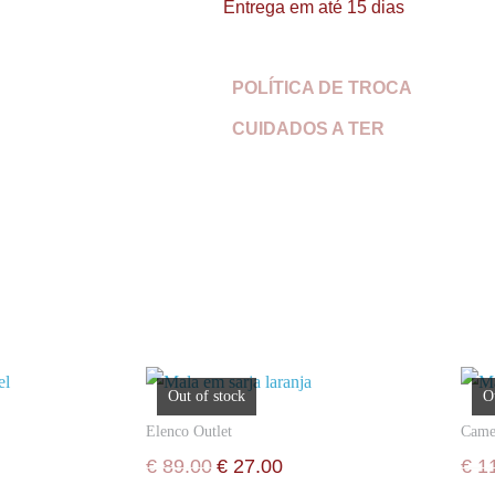
Entrega em até 15 dias
POLÍTICA DE TROCA
CUIDADOS A TER
Out of stock
O
Elenco Outlet
Came
€
89.00
€
27.00
€
11