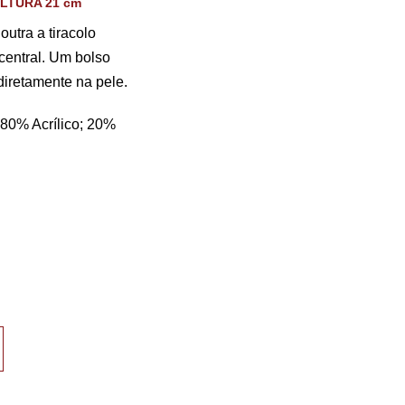
LTURA 21 cm
utra a tiracolo
central. Um bolso
 diretamente na pele.
: 80% Acrílico; 20%