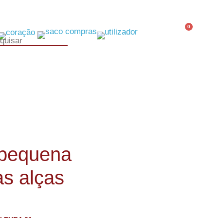
0
 pequena
s alças