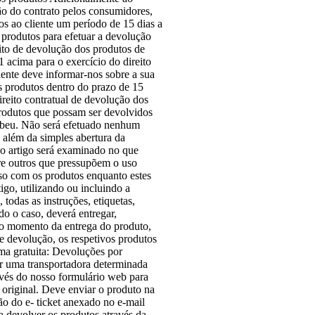
ção do contrato pelos consumidores,
 ao cliente um período de 15 dias a
 produtos para efetuar a devolução
ito de devolução dos produtos de
 acima para o exercício do direito
liente deve informar-nos sobre a sua
s produtos dentro do prazo de 15
ireito contratual de devolução dos
produtos que possam ser devolvidos
ebeu. Não será efetuado nenhum
a além da simples abertura da
 o artigo será examinado no que
re outros que pressupõem o uso
oso com os produtos enquanto estes
igo, utilizando ou incluindo a
todas as instruções, etiquetas,
o o caso, deverá entregar,
no momento da entrega do produto,
e devolução, os respetivos produtos
ma gratuita: Devoluções por
or uma transportadora determinada
avés do nosso formulário web para
 original. Deve enviar o produto na
 do e- ticket anexado no e-mail
 devolver os produtos através da