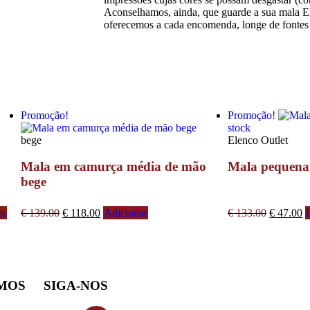
Aconselhamos, ainda, que guarde a sua mala E
oferecemos a cada encomenda, longe de fontes 
Promoção!
Promoção!
stock
bege
Elenco Outlet
Mala em camurça média de mão
Mala pequena 
bege
ar
€
139.00
€
118.00
Adicionar
€
133.00
€
47.00
MOS
SIGA-NOS