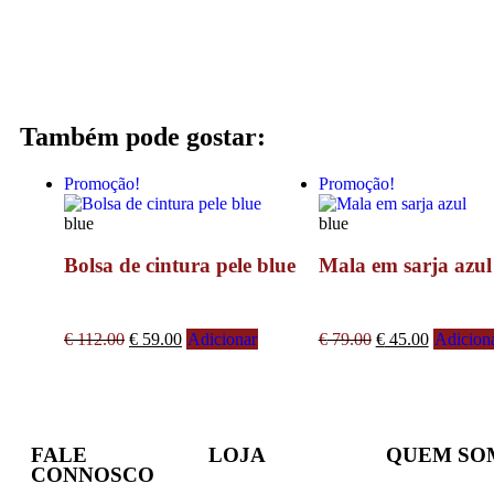
Também pode gostar:
Promoção!
Promoção!
blue
blue
Bolsa de cintura pele blue
Mala em sarja azul
€
112.00
€
59.00
Adicionar
€
79.00
€
45.00
Adicion
FALE
LOJA
QUEM SO
CONNOSCO