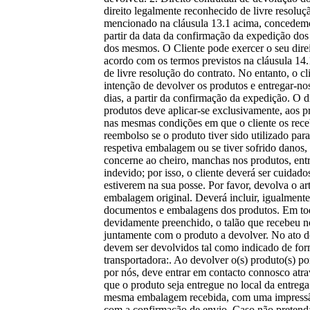
direito legalmente reconhecido de livre resolu
mencionado na cláusula 13.1 acima, concedemos
partir da data da confirmação da expedição dos
dos mesmos. O Cliente pode exercer o seu dire
acordo com os termos previstos na cláusula 14.1
de livre resolução do contrato. No entanto, o c
intenção de devolver os produtos e entregar-no
dias, a partir da confirmação da expedição. O d
produtos deve aplicar-se exclusivamente, aos 
nas mesmas condições em que o cliente os rec
reembolso se o produto tiver sido utilizado par
respetiva embalagem ou se tiver sofrido danos,
concerne ao cheiro, manchas nos produtos, ent
indevido; por isso, o cliente deverá ser cuidad
estiverem na sua posse. Por favor, devolva o art
embalagem original. Deverá incluir, igualmente, 
documentos e embalagens dos produtos. Em tod
devidamente preenchido, o talão que recebeu 
juntamente com o produto a devolver. No ato d
devem ser devolvidos tal como indicado de for
transportadora:. Ao devolver o(s) produto(s) p
por nós, deve entrar em contacto connosco atr
que o produto seja entregue no local da entrega
mesma embalagem recebida, com uma impressão
com a confirmação de envio. Caso não pretenda