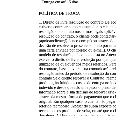
Entrega em até 15 dias
POLÍTICA DE TROCA
1. Direito de livre resolução do contrato De a
estiver a contratar como consumidor, o cliente te
resolução do contrato nos termos legais aplicáve
resolução do contrato, o cliente pode contactar
(apoioaocliente@elenco.com.pt) ou através do 
decisão de resolver o presente contrato por um
uma carta enviada por correio ou e-mail). O clie
modelo de resolução, tal como consta no Anex
exercer o direito de livre resolução por qualqu
utilização de qualquer dos meios referidos. Para
do contrato, basta enviar a sua comunicação ref
resolução antes do período de resolução do cont
contrato Se o cliente resolver o Contrato, ree
produtos, incluindo os custos de entrega no loc
indevido e desde que não ultrapasse o prazo de 
informado sobre a sua decisão de resolver este
através da mesma forma de pagamento que o clie
original. Em qualquer caso, o cliente não paga
referido reembolso. Apesar do supra exposto p
recebamos os produtos de volta, ou até que o c
devolveu. 2. Direito contratual de devolução 