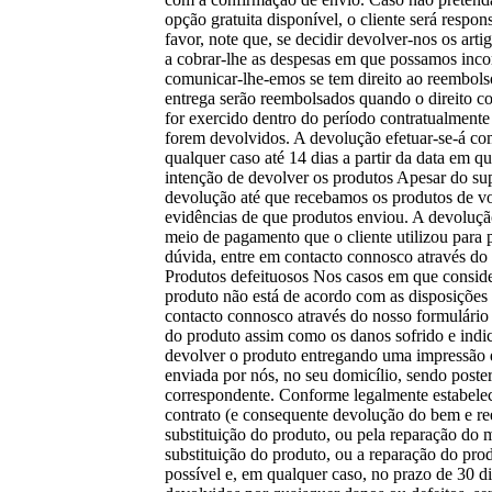
opção gratuita disponível, o cliente será respo
favor, note que, se decidir devolver-nos os art
a cobrar-lhe as despesas em que possamos incor
comunicar-lhe-emos se tem direito ao reembols
entrega serão reembolsados quando o direito c
for exercido dentro do período contratualmente
forem devolvidos. A devolução efetuar-se-á co
qualquer caso até 14 dias a partir da data em q
intenção de devolver os produtos Apesar do su
devolução até que recebamos os produtos de vol
evidências de que produtos enviou. A devoluç
meio de pagamento que o cliente utilizou para 
dúvida, entre em contacto connosco através do 
Produtos defeituosos Nos casos em que consid
produto não está de acordo com as disposições 
contacto connosco através do nosso formulário 
do produto assim como os danos sofrido e indi
devolver o produto entregando uma impressão d
enviada por nós, no seu domicílio, sendo post
correspondente. Conforme legalmente estabele
contrato (e consequente devolução do bem e r
substituição do produto, ou pela reparação do
substituição do produto, ou a reparação do pro
possível e, em qualquer caso, no prazo de 30 d