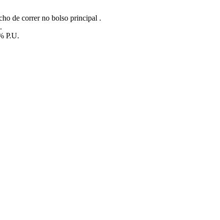
o de correr no bolso principal .
.
% P.U.