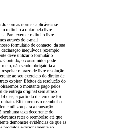
cordo com as normas aplicáveis se
m o direito a optar pela livre
is. Para exercer o direito livre
-nos através do e-mail
nosso formulário de contacto, da sua
a declaração inequívoca (exemplo:
nte deve utilizar o formulário
o. Contudo, o consumidor pode
er meio, não sendo obrigatória a
 respeitar o prazo de livre resolução
erente ao seu exercício do direito de
rato expirar. Efeitos da resolução do
mbolsaremos o montante pago pelos
al de entrega original sem atraso
14 dias, a partir do dia em que foi
 contrato. Efetuaremos o reembolso
nte utilizou para a transação
rá nenhuma taxa decorrente do
oderemos reter o reembolso até que
liente demonstre evidências de que as
dos produtos Adicionalmente ao