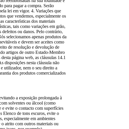
rão reembolsadas na sua totalidade e
do para pagar a compra. Serão
ela lei em vigor. 4. Variações que
utos que vendemos, especialmente os
s características dos materiais
ísticas, tais como variações em grão,
 defeitos ou danos. Pelo contrário,
 Nós selecionamos apenas produtos da
inevitáveis e devem ser aceites como
reito de resolução e devolução de
ado artigos de outro Estado-Membro
 desta página web, as cláusulas 14.1
As disposições nesta cláusula não
 utilizador, nem o seu direito a
arantia dos produtos comercializados
evitando a exposição prolongada à
 com solventes ou álcool (como
 e evite o contacto com superfícies
s Elenco de tons escuros, evite o
as, especialmente em ambientes
 o atrito com outros materiais ou
omo jeans, por exemplo).