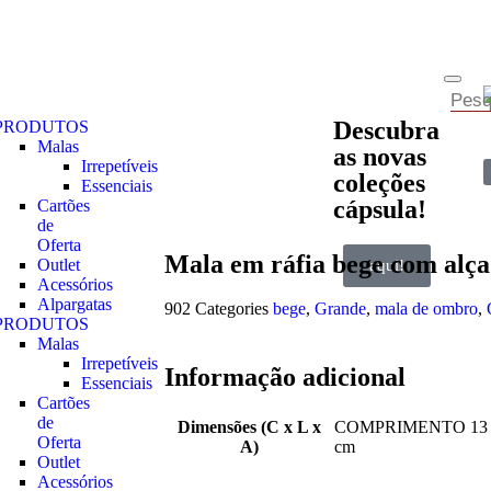
Descubra
PRODUTOS
Malas
as novas
Irrepetíveis
coleções
Essenciais
cápsula!
Cartões
de
Oferta
Mala em ráfia bege com alça
Outlet
aqui!
Acessórios
Alpargatas
902
Categories
bege
,
Grande
,
mala de ombro
,
PRODUTOS
Malas
Irrepetíveis
Informação adicional
Essenciais
Cartões
de
Dimensões (C x L x
COMPRIMENTO 13 
Oferta
A)
cm
Outlet
Acessórios