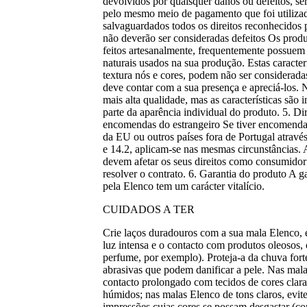
devolvidos por quaisquer danos ou defeitos, se
pelo mesmo meio de pagamento que foi utiliza
salvaguardados todos os direitos reconhecidos p
não deverão ser consideradas defeitos Os prod
feitos artesanalmente, frequentemente possuem a
naturais usados na sua produção. Estas caracter
textura nós e cores, podem não ser consideradas
deve contar com a sua presença e apreciá-los.
mais alta qualidade, mas as características são 
parte da aparência individual do produto. 5. Di
encomendas do estrangeiro Se tiver encomend
da EU ou outros países fora de Portugal através
e 14.2, aplicam-se nas mesmas circunstâncias. 
devem afetar os seus direitos como consumidor e
resolver o contrato. 6. Garantia do produto A g
pela Elenco tem um carácter vitalício.
CUIDADOS A TER
Crie laços duradouros com a sua mala Elenco, 
luz intensa e o contacto com produtos oleosos,
perfume, por exemplo). Proteja-a da chuva forte
abrasivas que podem danificar a pele. Nas mala
contacto prolongado com tecidos de cores clar
húmidos; nas malas Elenco de tons claros, evite
impressões cujas cores se possam desgastar (c