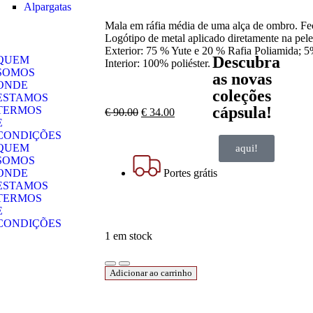
Alpargatas
Mala em ráfia média de uma alça de ombro. Fech
Logótipo de metal aplicado diretamente na pele
Exterior: 75 % Yute e 20 % Rafia Poliamida; 5
Descubra
QUEM
Interior: 100% poliéster.
SOMOS
as novas
ONDE
coleções
ESTAMOS
cápsula!
TERMOS
€
90.00
€
34.00
E
CONDIÇÕES
QUEM
aqui!
SOMOS
Portes grátis
ONDE
ESTAMOS
TERMOS
E
CONDIÇÕES
1 em stock
Adicionar ao carrinho