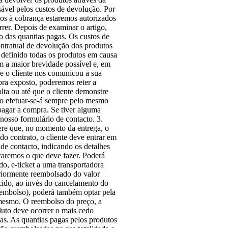
nsável pelos custos de devolução. Por
igos à cobrança estaremos autorizados
rer. Depois de examinar o artigo,
o das quantias pagas. Os custos de
ontratual de devolução dos produtos
 definido todas os produtos em causa
m a maior brevidade possível e, em
ue o cliente nos comunicou a sua
pra exposto, poderemos reter a
ta ou até que o cliente demonstre
ão efetuar-se-á sempre pelo mesmo
pagar a compra. Se tiver alguma
nosso formulário de contacto. 3.
ere que, no momento da entrega, o
do contrato, o cliente deve entrar em
de contacto, indicando os detalhes
caremos o que deve fazer. Poderá
o, e-ticket a uma transportadora
eriormente reembolsado do valor
cido, ao invés do cancelamento do
eembolso), poderá também optar pela
 mesmo. O reembolso do preço, a
duto deve ocorrer o mais cedo
ias. As quantias pagas pelos produtos