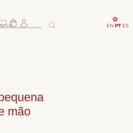
0
EN
PT
ES
 pequena
de mão