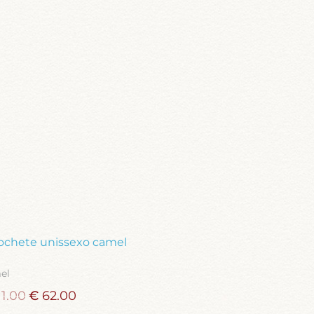
el
11.00
€
62.00