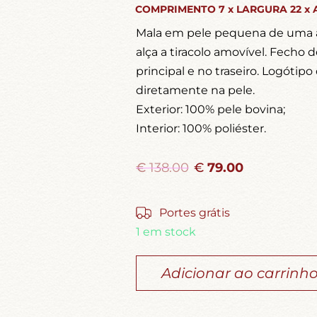
COMPRIMENTO 7 x LARGURA 22 x 
Mala em pele pequena de uma 
alça a tiracolo amovível. Fecho d
principal e no traseiro. Logótip
diretamente na pele.
Exterior: 100% pele bovina;
Interior: 100% poliéster.
€
138.00
€
79.00
Portes grátis
1 em stock
Adicionar ao carrinh