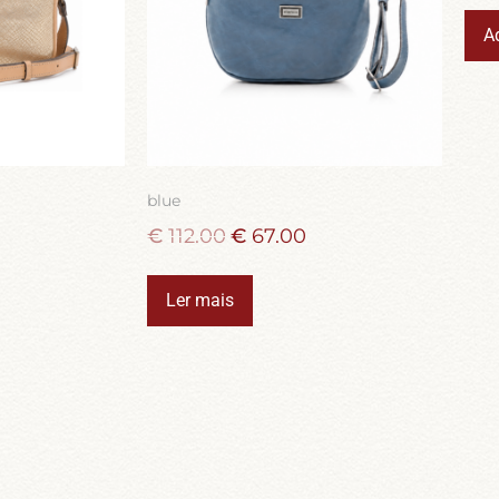
A
blue
€
112.00
€
67.00
Ler mais