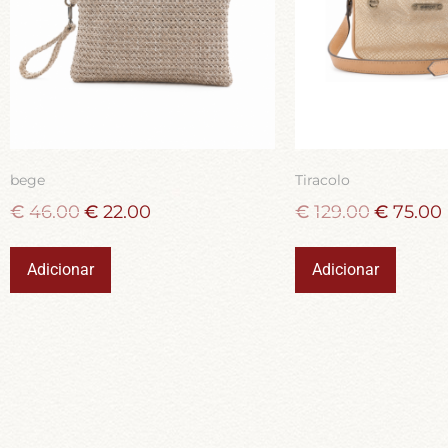
bege
Tiracolo
€
46.00
€
22.00
€
129.00
€
75.00
Adicionar
Adicionar