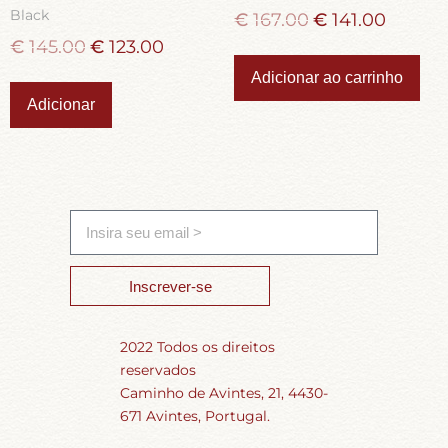
Black
€
167.00
€
141.00
€
145.00
€
123.00
Adicionar ao carrinho
Adicionar
Inscrever-se
2022 Todos os direitos
reservados
Caminho de Avintes, 21, 4430-
671 Avintes, Portugal.