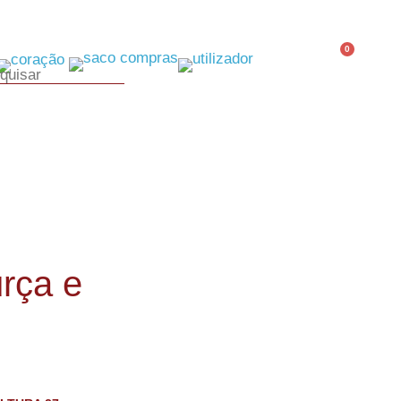
0
rça e