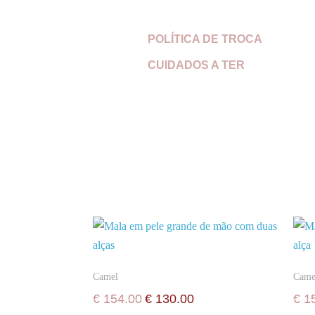
POLÍTICA DE TROCA
CUIDADOS A TER
Camel
Came
€
154.00
€
130.00
€
15