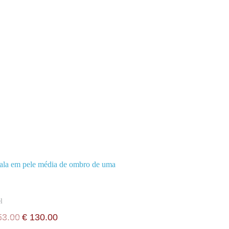
l
3.00
€
130.00