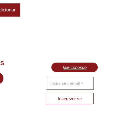
dicionar
OS
fale conosco
Inscrever-se