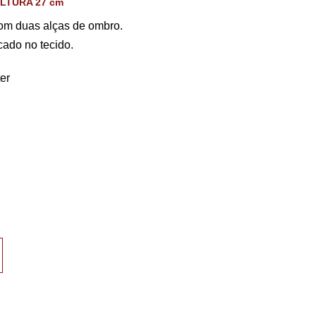
LTURA 27 cm
om duas alças de ombro.
icado no tecido.
er