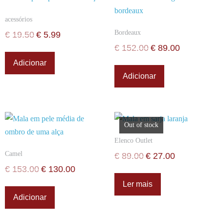
acessórios
Bordeaux
€
19.50
€
5.99
€
152.00
€
89.00
Adicionar
Adicionar
Out of stock
Elenco Outlet
Camel
€
89.00
€
27.00
€
153.00
€
130.00
Ler mais
Adicionar